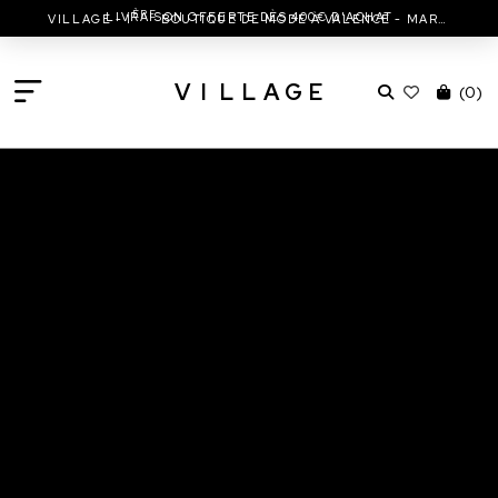
ÈRE
LIVRAISON OFFERTE DÈS 400€ D'ACHAT
VILLAGE - 1
BOUTIQUE DE MODE À VALENCE - MARC JACOBS - ISABEL MARANT & MORE
V
I
L
L
A
G
E
(
0
)