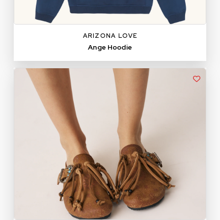
ARIZONA LOVE
Ange Hoodie
36
37
38
39
40