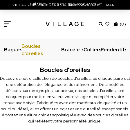
ÈRE
LIVRAISON OFFERTE DÈS 400€ D'ACHAT
VILLAGE - 1
BOUTIQUE DE MODE À VALENCE - MARC JACOBS - ISABEL MARANT & MORE
V
I
L
L
A
G
E
(
0
)
Boucles
Bagues
Bracelets
Colliers
Pendentifs
d’oreilles
Boucles d'oreilles
Découvrez notre collection de boucles d'oreilles, où chaque paire est
une célébration de l'élégance et du raffinement. Des modèles
délicats aux designs plus audacieux, nos boucles d'oreilles sont
conçues pour mettre en valeur votre visage et compléter votre
tenue avec style. Fabriquées avec des matériaux de qualité et un
souci du détail, elles offrent un éclat et une durabilité exceptionnels.
Adoptez une allure chic et sophistiquée avec des boucles d'oreilles
qui reflètent votre personnalité unique.