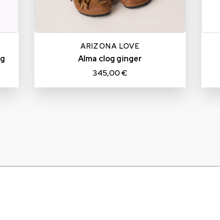
36
37
38
39
40
TU
ARIZONA LOVE
ng
Alma clog ginger
345,00 €