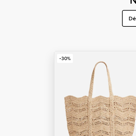
N
Dé
-30%