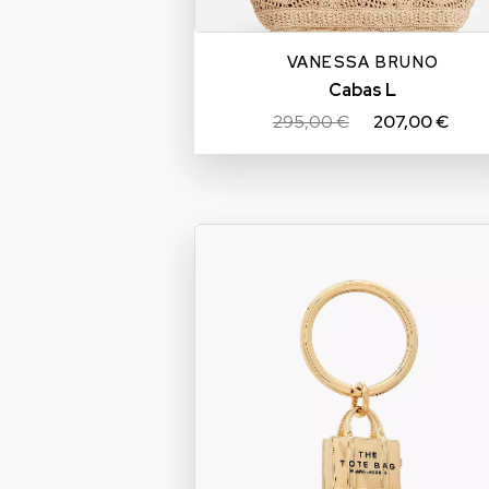
L
VANESSA BRUNO
Cabas L
295,00 €
207,00 €