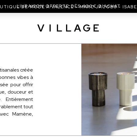
UTIQUE DE MODE À VALENCE - MARC JACOBS - ISAB
V
I
L
L
A
G
E
isanales créée
 bonnes vibes à
ée pour offrir
ue, douceur et
. Entièrement
urablement tout
 Avec Mamène,