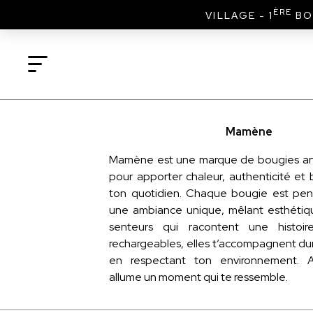
ÈRE
VILLAGE - 1
BO
Mamène
Mamène est une marque de bougies art
pour apporter chaleur, authenticité et
ton quotidien. Chaque bougie est pens
une ambiance unique, mêlant esthétiq
senteurs qui racontent une histoire
rechargeables, elles t’accompagnent d
en respectant ton environnement.
allume un moment qui te ressemble.