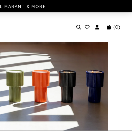
EL MARANT & MORE
(
0
)