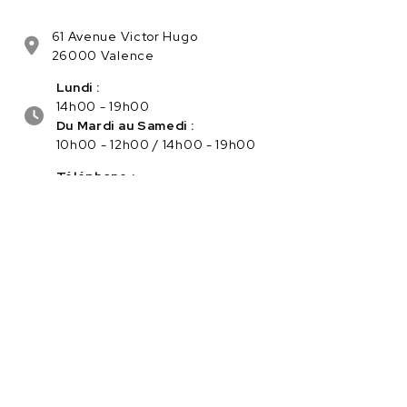
61 Avenue Victor Hugo
26000 Valence
Lundi :
14h00 - 19h00
Du Mardi au Samedi :
10h00 - 12h00 / 14h00 - 19h00
Téléphone :
04.75.56.96.82
Service client :
Cliquez ici pour nous contacter
PAIEMENT SÉCURISÉ EN LIGNE
Navigation