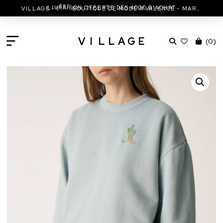
ÈRE
LIVRAISON OFFERTE DÈS 400€ D'ACHAT
VILLAGE - 1
BOUTIQUE DE MODE À VALENCE - MARC JACOBS - ISABEL MARANT & MORE
V
I
L
L
A
G
E
(
0
)