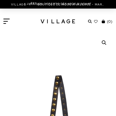
ÈRE
LIVRAISON OFFERTE DÈS 400€ D'ACHAT
VILLAGE - 1
BOUTIQUE DE MODE À VALENCE - MARC JACOBS - ISABEL MARANT & MORE
V
I
L
L
A
G
E
(
0
)