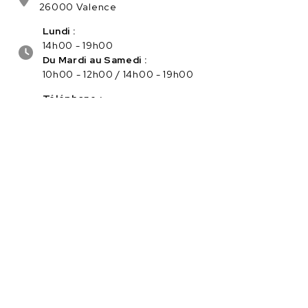
26000 Valence
Lundi :
14h00 - 19h00
Du Mardi au Samedi :
10h00 - 12h00 / 14h00 - 19h00
Téléphone :
04.75.56.96.82
Service client :
Cliquez ici pour nous contacter
PAIEMENT SÉCURISÉ EN LIGNE
Navigation
Catégories