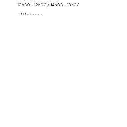
10h00 - 12h00 / 14h00 - 19h00
Téléphone :
04.75.56.96.82
Service client :
Cliquez ici pour nous contacter
PAIEMENT SÉCURISÉ EN LIGNE
Navigation
Catégories
Marques
Informations