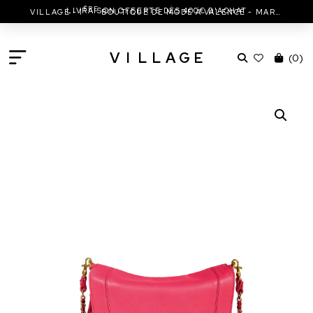
ÈRE
LIVRAISON OFFERTE DÈS 400€ D'ACHAT
VILLAGE - 1
BOUTIQUE DE MODE À VALENCE - MARC JACOBS - ISABEL MARANT & MORE
V
I
L
L
A
G
E
(
0
)