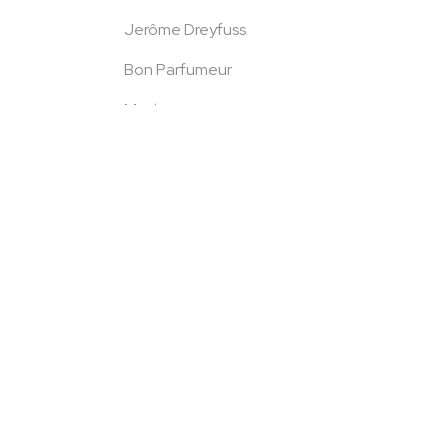
Jerôme Dreyfuss
Bon Parfumeur
Mackage
Majestic Filatures
Marc Jacobs
Monoki
Moon Boot
Mother
Muuñ
Pascale Monvoisin
Rabanne