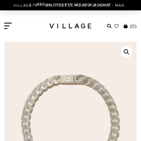
ÈRE
LIVRAISON OFFERTE DÈS 400€ D'ACHAT
VILLAGE - 1
BOUTIQUE DE MODE À VALENCE - MARC JACOBS - ISABEL MARANT & MORE
V
I
L
L
A
G
E
(
0
)