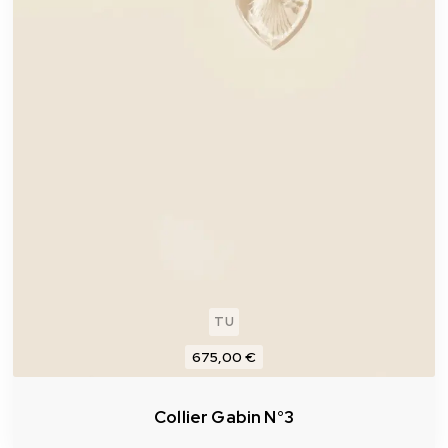
TU
675,00 €
Collier Gabin N°3