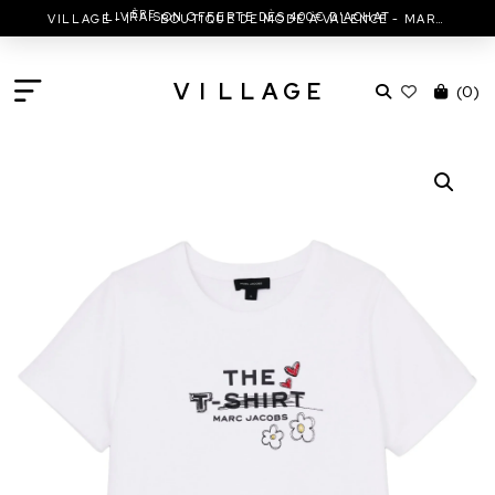
ÈRE
LIVRAISON OFFERTE DÈS 400€ D'ACHAT
VILLAGE - 1
BOUTIQUE DE MODE À VALENCE - MARC JACOBS - ISABEL MARANT & MORE
V
I
L
L
A
G
E
(
0
)