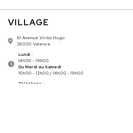
VILLAGE
61 Avenue Victor Hugo
26000 Valence
Lundi :
14h00 - 19h00
Du Mardi au Samedi :
10h00 - 12h00 / 14h00 - 19h00
Téléphone :
04.75.56.96.82
Service client :
Cliquez ici pour nous contacter
PAIEMENT SÉCURISÉ EN LIGNE