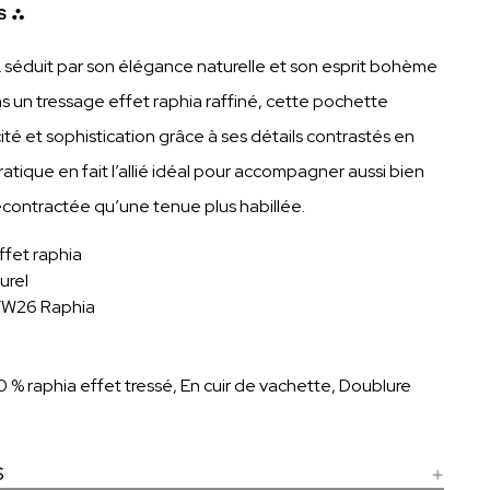
 séduit par son élégance naturelle et son esprit bohème
ns un tressage effet raphia raffiné, cette pochette
ité et sophistication grâce à ses détails contrastés en
ratique en fait l’allié idéal pour accompagner aussi bien
écontractée qu’une tenue plus habillée.
fet raphia
turel
 FW26 Raphia
0 % raphia effet tressé, En cuir de vachette, Doublure
S