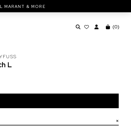
EL MARANT & MORE
(
0
)
YFUSS
ch
L
Ajouter au panier