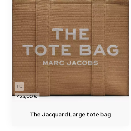
TU
425,00 €
The Jacquard Large tote bag