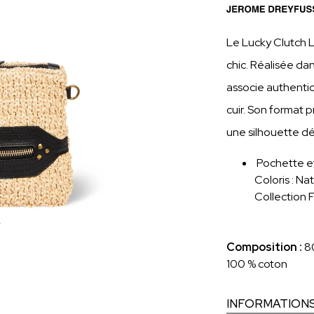
Le Lucky Clutch L
chic. Réalisée da
associe authentic
cuir. Son format p
une silhouette d
Pochette ef
Coloris : Na
Collection
Composition :
8
100 % coton
INFORMATION