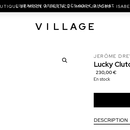
LIVRAISON OFFERTE DÈS 400€ D'ACHAT
UTIQUE DE MODE À VALENCE - MARC JACOBS - ISAB
V
I
L
L
A
G
E
JERÔME DRE
Lucky
Clut
230,00 €
En stock
DESCRIPTION