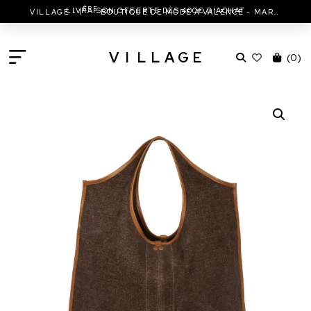
ÈRE
LIVRAISON OFFERTE DÈS 400€ D'ACHAT
VILLAGE - 1
BOUTIQUE DE MODE À VALENCE - MARC JACOBS - ISABEL MARANT & MORE
V
I
L
L
A
G
E
(
0
)