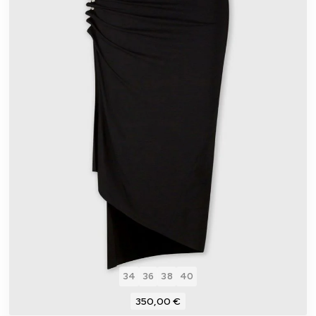
34
36
38
40
350,00 €