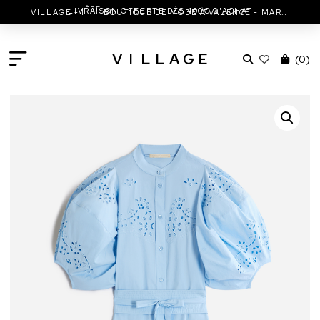
LIVRAISON OFFERTE DÈS 400€ D'ACHAT
ÈRE
VILLAGE - 1
BOUTIQUE DE MODE À VALENCE - MARC JACOBS - ISABEL MARANT & MORE
V
I
L
L
A
G
E
(
0
)