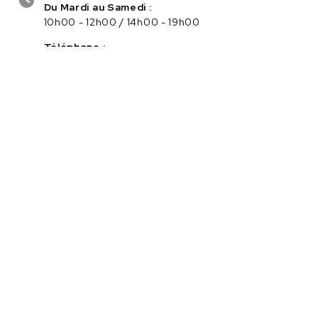
Du Mardi au Samedi :
10h00 - 12h00 / 14h00 - 19h00
Téléphone :
04.75.56.96.82
Service client :
Cliquez ici pour nous contacter
PAIEMENT SÉCURISÉ EN LIGNE
Navigation
Catégories
Marques