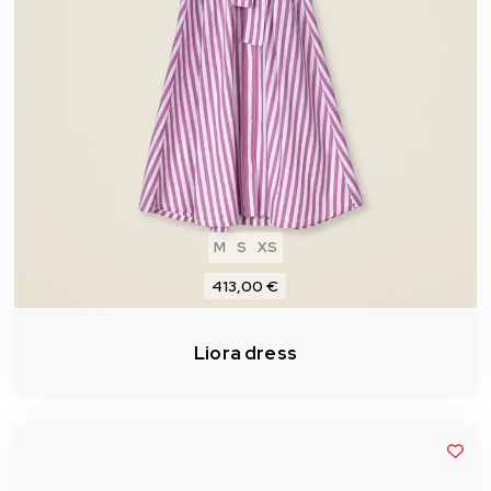
M
S
XS
413,00 €
Liora dress