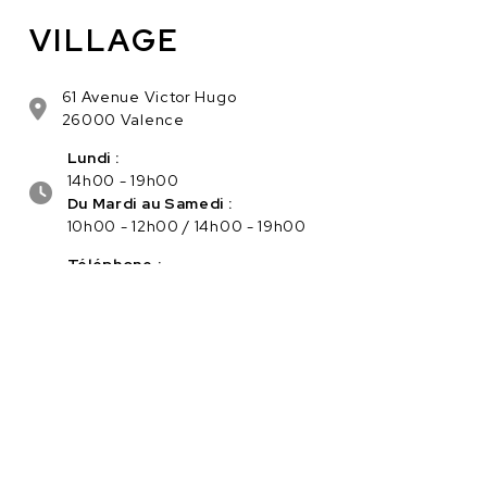
VILLAGE
61 Avenue Victor Hugo
26000 Valence
Lundi :
14h00 - 19h00
Du Mardi au Samedi :
10h00 - 12h00 / 14h00 - 19h00
Téléphone :
04.75.56.96.82
Service client :
Cliquez ici pour nous contacter
PAIEMENT SÉCURISÉ EN LIGNE