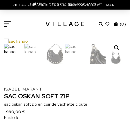
ÈRE
LIVRAISON OFFERTE DÈS 400€ D'ACHAT
VILLAGE - 1
BOUTIQUE DE MODE À VALENCE - MARC JACOBS - ISABEL MARANT & MORE
V
I
L
L
A
G
E
(
0
)
ISABEL MARANT
SAC
OSKAN
SOFT
ZIP
sac oskan soft zip en cuir de vachette clouté
990,00 €
En stock