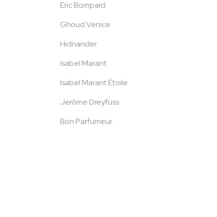
Eric Bompard
Ghoud Venice
Hidnander
Isabel Marant
Isabel Marant Étoile
Jerôme Dreyfuss
Bon Parfumeur
Mackage
Majestic Filatures
Marc Jacobs
Monoki