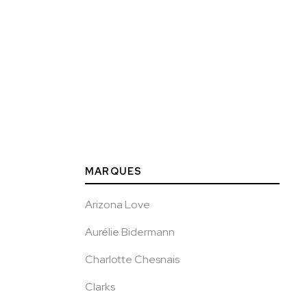
MARQUES
Arizona Love
Aurélie Bidermann
Charlotte Chesnais
Clarks