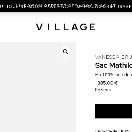
UTIQUE DE MODE À VALENCE - MARC JACOBS - ISAB
V
I
L
L
A
G
E
VANESSA BR
Sac
Mathil
En 100% cuir de 
385,00 €
En stock
DESCRIPTION