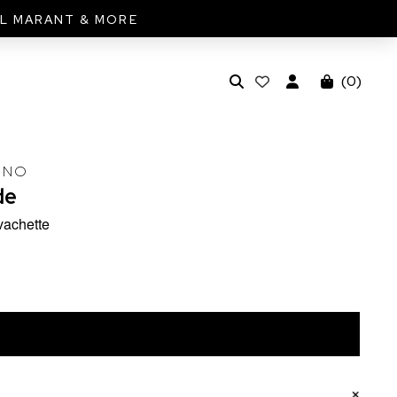
EL MARANT & MORE
(
0
)
UNO
de
vachette
Ajouter au panier