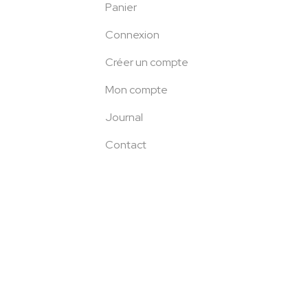
Panier
Connexion
Créer un compte
Mon compte
Journal
Contact
INFORMATIONS
Mentions légales
Conditions générales de vente
Politique de confidentialité
Politique de retour et