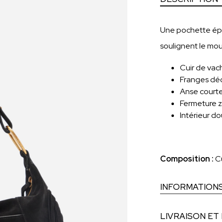
Une pochette ép
soulignent le mou
Cuir de vac
Franges d
Anse court
Fermeture 
Intérieur d
Composition :
C
INFORMATION
LIVRAISON ET