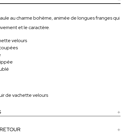
aule au charme bohème, animée de longues franges qui
vement et le caractère.
hette velours
écoupées
e
zippée
oublé
uir de vachette velours
S
 RETOUR