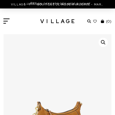
ÈRE
LIVRAISON OFFERTE DÈS 400€ D'ACHAT
VILLAGE - 1
BOUTIQUE DE MODE À VALENCE - MARC JACOBS - ISABEL MARANT & MORE
V
I
L
L
A
G
E
(
0
)