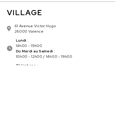
VILLAGE
61 Avenue Victor Hugo
26000 Valence
Lundi :
14h00 - 19h00
Du Mardi au Samedi :
10h00 - 12h00 / 14h00 - 19h00
Téléphone :
04.75.56.96.82
Service client :
Cliquez ici pour nous contacter
PAIEMENT SÉCURISÉ EN LIGNE