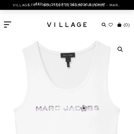
ÈRE
LIVRAISON OFFERTE DÈS 400€ D'ACHAT
VILLAGE - 1
BOUTIQUE DE MODE À VALENCE - MARC JACOBS - ISABEL MARANT & MORE
V
I
L
L
A
G
E
(
0
)