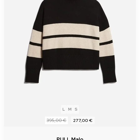
L
M
S
395,00 €
277,00 €
PULL Malo