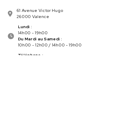
61 Avenue Victor Hugo
26000 Valence
Lundi :
14h00 - 19h00
Du Mardi au Samedi :
10h00 - 12h00 / 14h00 - 19h00
Téléphone :
04.75.56.96.82
Service client :
Cliquez ici pour nous contacter
PAIEMENT SÉCURISÉ EN LIGNE
Navigation