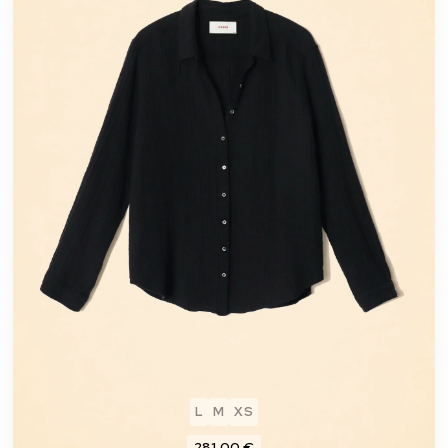
L
M
XS
281,00 €