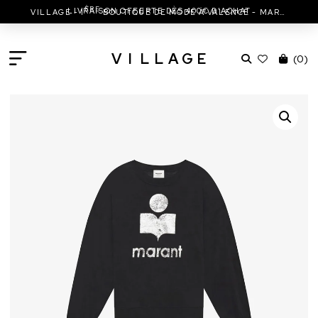
ÈRE
LIVRAISON OFFERTE DÈS 400€ D'ACHAT
VILLAGE - 1
BOUTIQUE DE MODE À VALENCE - MARC JACOBS - ISABEL MARANT & MORE
V
I
L
L
A
G
E
(
0
)