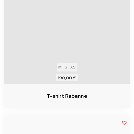
M
S
XS
190,00 €
T-shirt Rabanne