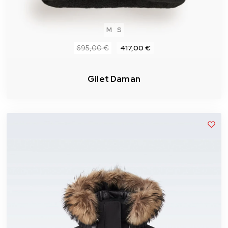
M
S
695,00 €
417,00 €
Gilet Daman