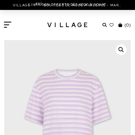
ÈRE
LIVRAISON OFFERTE DÈS 400€ D'ACHAT
VILLAGE - 1
BOUTIQUE DE MODE À VALENCE - MARC JACOBS - ISABEL MARANT & MORE
V
I
L
L
A
G
E
(
0
)