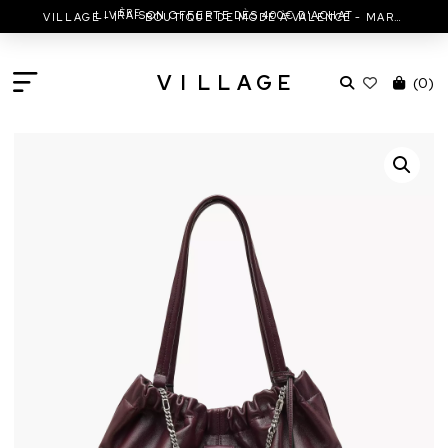
ÈRE
LIVRAISON OFFERTE DÈS 400€ D'ACHAT
VILLAGE - 1
BOUTIQUE DE MODE À VALENCE - MARC JACOBS - ISABEL MARANT & MORE
V
I
L
L
A
G
E
(
0
)