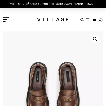
ÈRE
LIVRAISON OFFERTE DÈS 400€ D'ACHAT
VILLAGE - 1
BOUTIQUE DE MODE À VALENCE - MARC JACOBS - ISABEL MARANT & MORE
V
I
L
L
A
G
E
(
0
)