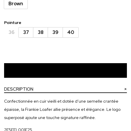
Brown
Pointure
36
37
38
39
40
Ajouter au panier
DESCRIPTION
Confectionnée en cuir vieilli et dotée d’une semelle crantée
épaisse, la Frankie Loafer allie présence et élégance. Le logo
superposé ajoute une touche signature raffinée.
2F5FFL001F25