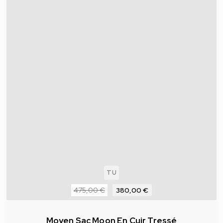
TU
475,00 €
380,00 €
Moyen Sac Moon En Cuir Tressé