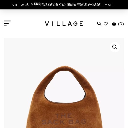
ÈRE
LIVRAISON OFFERTE DÈS 400€ D'ACHAT
VILLAGE - 1
BOUTIQUE DE MODE À VALENCE - MARC JACOBS - ISABEL MARANT & MORE
V
I
L
L
A
G
E
(
0
)