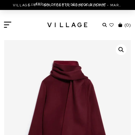
ÈRE
LIVRAISON OFFERTE DÈS 400€ D'ACHAT
VILLAGE - 1
BOUTIQUE DE MODE À VALENCE - MARC JACOBS - ISABEL MARANT & MORE
V
I
L
L
A
G
E
(
0
)