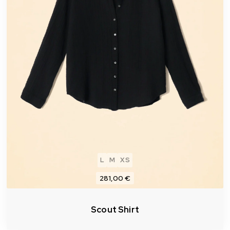
L
M
XS
281,00 €
Scout Shirt