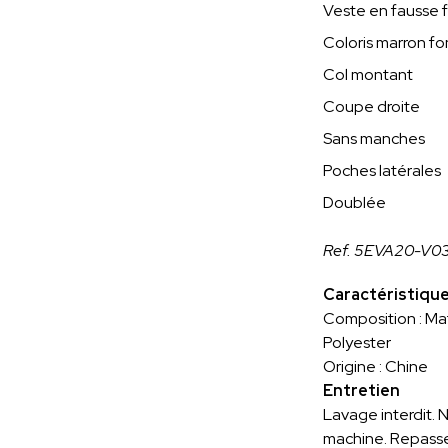
Veste en fausse f
Coloris marron f
Col montant
Coupe droite
Sans manches
Poches latérales
Doublée
Ref. 5EVA20-V03
Caractéristiqu
Composition : Mat
Polyester
Origine : Chine
Entretien
Lavage interdit. 
machine. Repasse