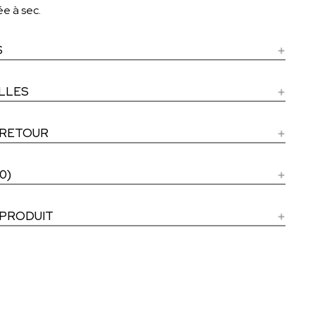
e à sec.
S
ILLES
 RETOUR
0)
 PRODUIT