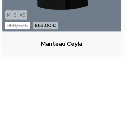
M
S
XS
1150,00 €
863,00 €
Manteau Ceyla