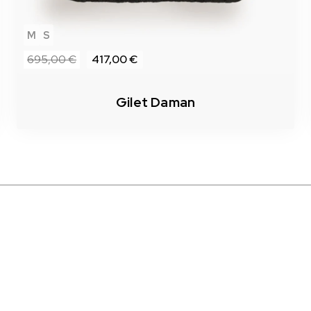
M
S
695,00 €
417,00 €
Gilet Daman