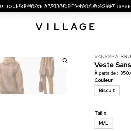
UTIQUE DE MODE À VALENCE - MARC JACOBS - ISAB
V
I
L
L
A
G
E
VANESSA BR
Veste
San
À partir de :
350,
Couleur
Biscuit
Taille
M/L