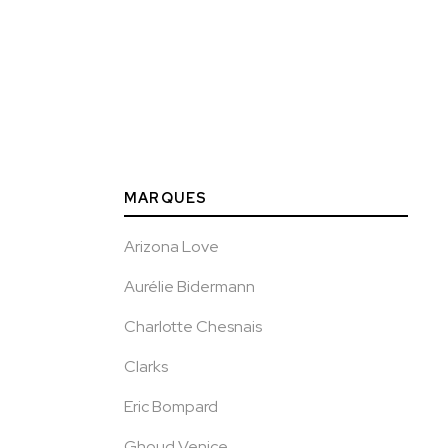
MARQUES
Arizona Love
Aurélie Bidermann
Charlotte Chesnais
Clarks
Eric Bompard
Ghoud Venice