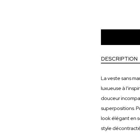
DESCRIPTION
La veste sans ma
luxueuse à l’inspi
douceur incomparab
superpositions. P
look élégant en s
style décontract