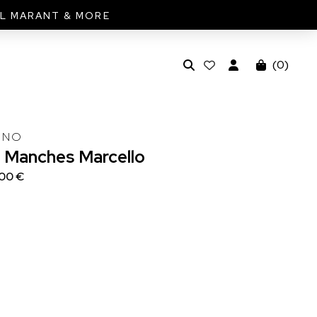
EL MARANT & MORE
(
0
)
UNO
s
Manches
Marcello
00 €