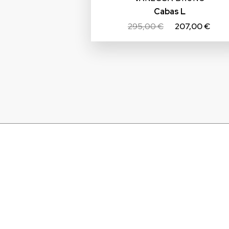
Cabas L
295,00 €
207,00 €