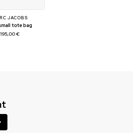
RC JACOBS
small tote bag
195,00 €
nt