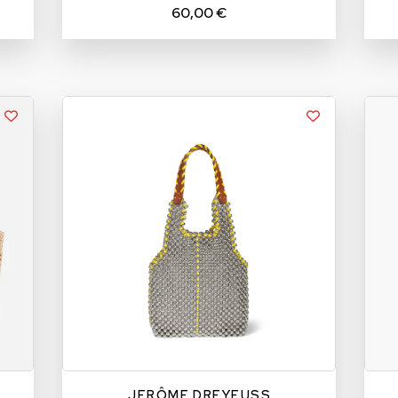
60,00 €
TU
TU
JERÔME DREYFUSS