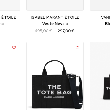
34
36
38
M
S
 ÉTOILE
ISABEL MARANT ÉTOILE
VAN
ma
Veste Nevala
Bl
€
495,00 €
297,00 €