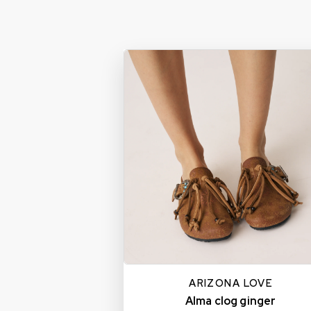
36
37
38
39
40
ARIZONA LOVE
Alma clog ginger