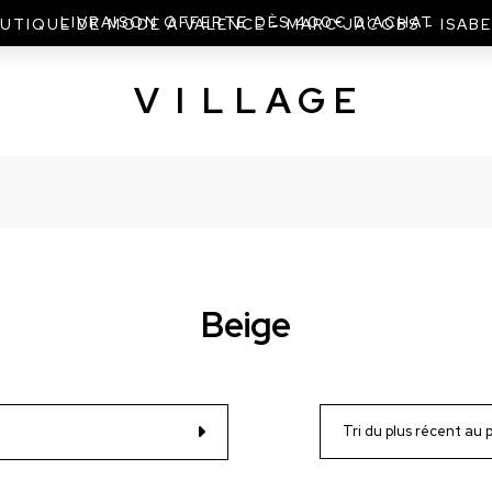
UTIQUE DE MODE À VALENCE - MARC JACOBS - ISAB
V
I
L
L
A
G
E
Beige