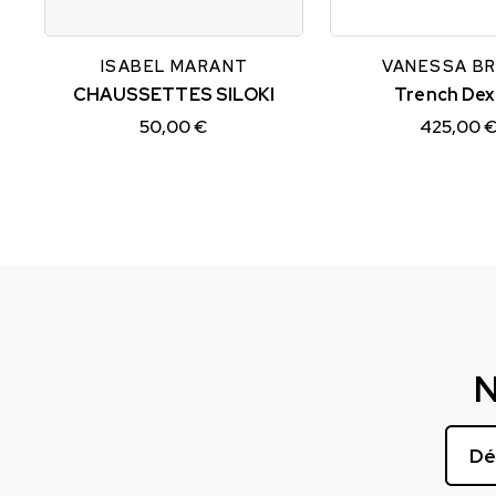
TU
M/L
XS/S
ISABEL MARANT
VANESSA B
CHAUSSETTES SILOKI
Trench Dex
50,00 €
425,00 
N
Dé