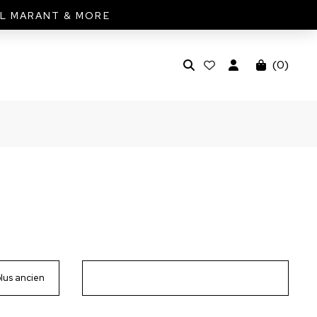
EL MARANT & MORE
(
0
)