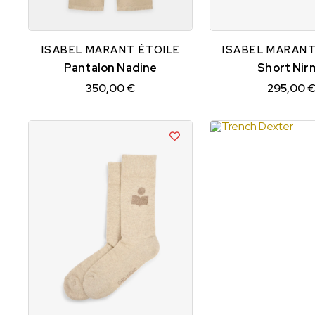
34
36
38
34
36
38
ISABEL MARANT ÉTOILE
ISABEL MARANT
Pantalon Nadine
Short Nir
350,00 €
295,00 