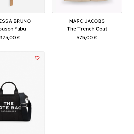
M
S
XS
ESSA BRUNO
MARC JACOBS
ouson Fabu
The Trench Coat
375,00 €
575,00 €