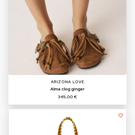
36
37
38
39
40
ARIZONA LOVE
Alma clog ginger
345,00 €