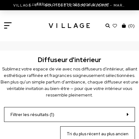
ÈRE
LIVRAISON OFFERTE DÈS 400€ D'ACHAT
VILLAGE - 1
BOUTIQUE DE MODE À VALENCE - MARC JACOBS - ISABEL MARANT & MORE
V
I
L
L
A
G
E
(
0
)
Diffuseur d'intérieur
Sublimez votre espace de vie avec nos diffuseurs d'intérieur, alliant
esthétique raffinée et fragrances soigneusement sélectionnées.
Bien plus qu'un simple parfum d'ambiance, chaque diffuseur est une
véritable invitation au bien-être — pour que votre intérieur vous
ressemble pleinement.
Filtrer les résultats (1)