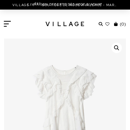
ÈRE
LIVRAISON OFFERTE DÈS 400€ D'ACHAT
VILLAGE - 1
BOUTIQUE DE MODE À VALENCE - MARC JACOBS - ISABEL MARANT & MORE
V
I
L
L
A
G
E
(
0
)