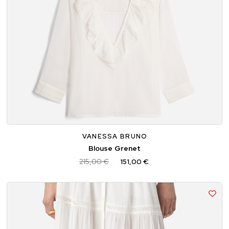
34
36
38
VANESSA BRUNO
Blouse Grenet
215,00 €
151,00 €