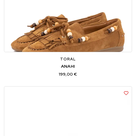
36
37
38
39
40
41
TORAL
ANAHI
199,00 €