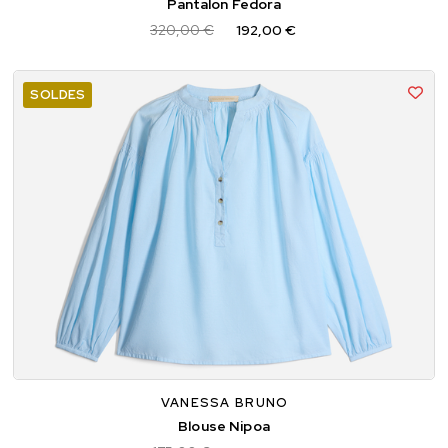
Pantalon Fedora
320,00 €
192,00 €
SOLDES
34
36
38
VANESSA BRUNO
Blouse Nipoa