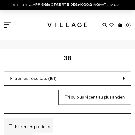
LIVRAISON OFFERTE DÈS 400€ D'ACHAT
ÈRE
VILLAGE - 1
BOUTIQUE DE MODE À VALENCE - MARC JACOBS - ISABEL MARANT & MORE
V
I
L
L
A
G
E
(
0
)
38
Filtrer les résultats (161)
Filtrer les produits