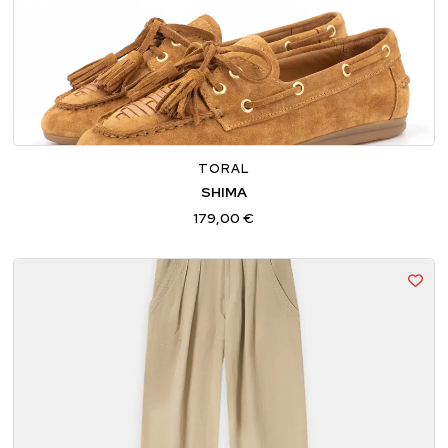
36
37
38
39
40
41
TORAL
SHIMA
179,00 €