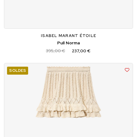
34
36
38
ISABEL MARANT ÉTOILE
Pull Norma
395,00 €
237,00 €
SOLDES