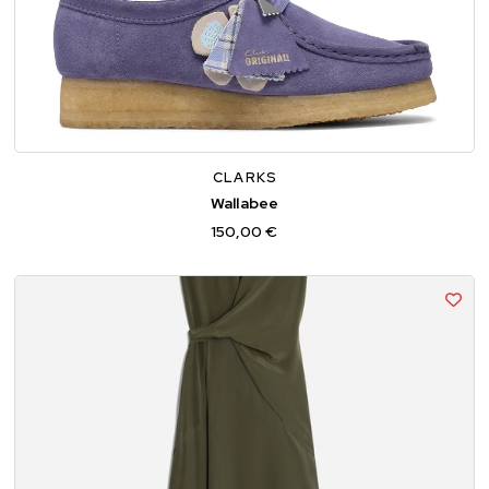
36
37
37,5
38
39
39,5
40
41
CLARKS
Wallabee
150,00 €