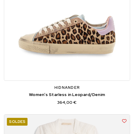
36
37
38
39
40
HIDNANDER
Women’s Starless in Leopard/Denim
364,00 €
SOLDES