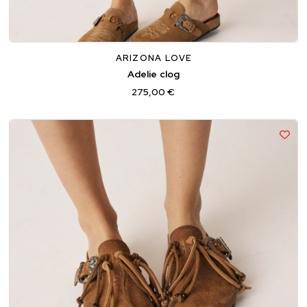
36
37
38
39
40
ARIZONA LOVE
Adelie clog
275,00 €