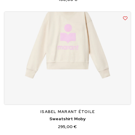
32
34
36
38
ISABEL MARANT ÉTOILE
Sweatshirt Moby
295,00 €