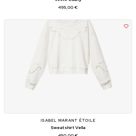
495,00 €
34
36
38
ISABEL MARANT ÉTOILE
Sweatshirt Vella
450,00 €