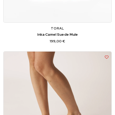
36
37
38
39
40
41
TORAL
Inka Camel Suede Mule
199,00 €