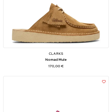
36
37
37,5
38
39
39,5
40
41
CLARKS
Nomad Mule
170,00 €