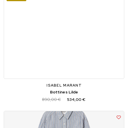
36
37
38
39
40
ISABEL MARANT
Bottines Lilde
890,00 €
534,00 €