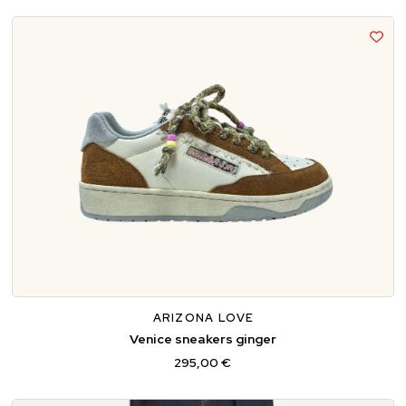
36
37
38
39
40
ARIZONA LOVE
Venice sneakers ginger
295,00 €