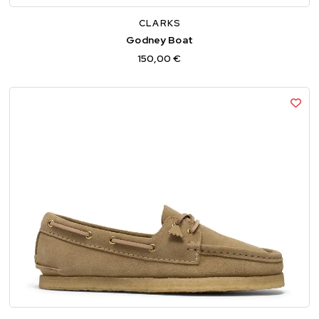
CLARKS
Godney Boat
150,00 €
36
37
37,5
38
39
39,5
40
41