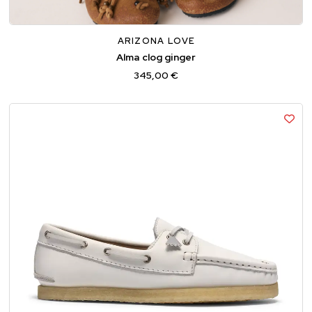
36
37
38
39
40
ARIZONA LOVE
Alma clog ginger
345,00 €
36
37
37,5
38
39,5
40
41