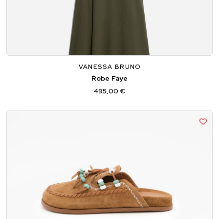
34
36
38
VANESSA BRUNO
Robe Faye
495,00 €