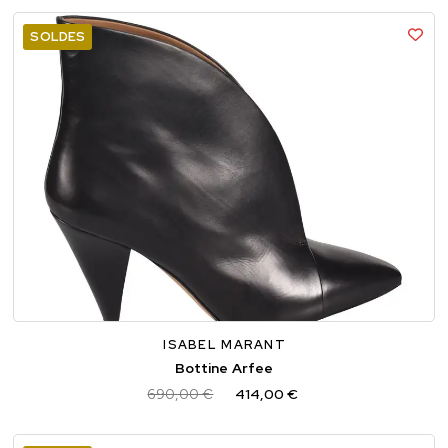
SOLDES
36
37
38
ISABEL MARANT
Bottine Arfee
690,00 €
414,00 €