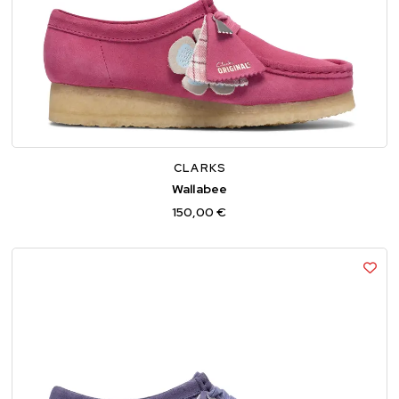
36
37
37,5
38
39
39,5
40
41
CLARKS
Wallabee
150,00 €