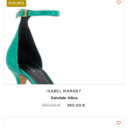
SOLDES
36
37
38
39
40
ISABEL MARANT
Sandale Ailisa
650,00 €
390,00 €