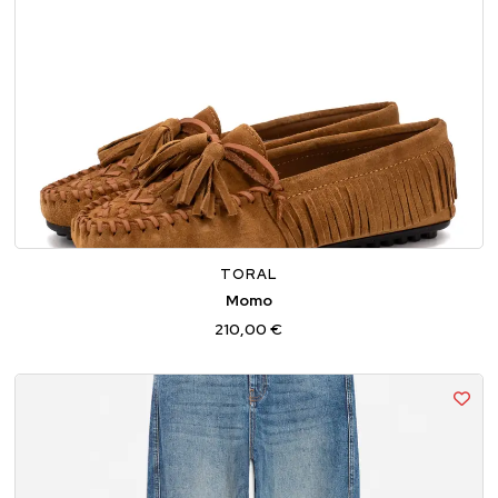
36
37
38
39
40
41
TORAL
Momo
210,00 €