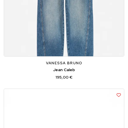
34
36
38
40
VANESSA BRUNO
Jean Caleb
195,00 €