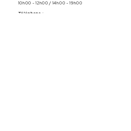
10h00 - 12h00 / 14h00 - 19h00
Téléphone :
04.75.56.96.82
Service client :
Cliquez ici pour nous contacter
PAIEMENT SÉCURISÉ EN LIGNE
Navigation
Catégories
Marques
Informations