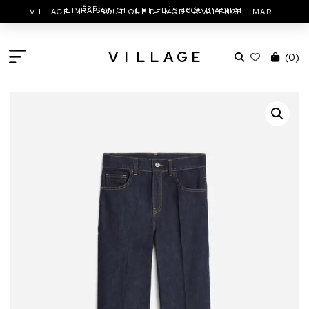
ÈRE
LIVRAISON OFFERTE DÈS 400€ D'ACHAT
VILLAGE - 1
BOUTIQUE DE MODE À VALENCE - MARC JACOBS - ISABEL MARANT & MORE
V
I
L
L
A
G
E
(
0
)