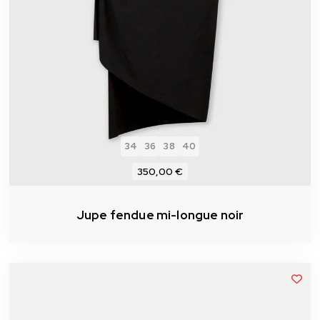
34
36
38
40
350,00 €
Jupe fendue mi-longue noir