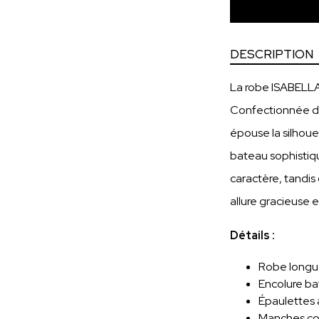
DESCRIPTION
La robe ISABELLA 
Confectionnée dan
épouse la silhou
bateau sophistiq
caractère, tandis 
allure gracieuse 
Détails :
Robe longue
Encolure ba
Épaulettes
Manches co