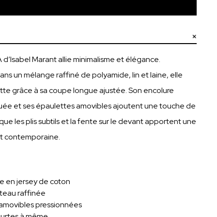
Ajouter au panier
d’Isabel Marant allie minimalisme et élégance.
s un mélange raffiné de polyamide, lin et laine, elle
ette grâce à sa coupe longue ajustée. Son encolure
uée et ses épaulettes amovibles ajoutent une touche de
que les plis subtils et la fente sur le devant apportent une
et contemporaine.
 en jersey de coton
teau raffinée
 amovibles pressionnées
urtes à même