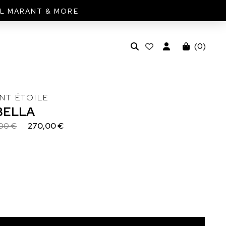
EL MARANT & MORE
(
0
)
NT ÉTOILE
BELLA
00 €
270,00 €