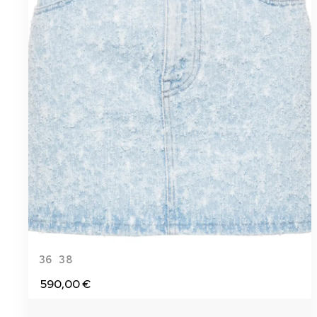
36
38
590,00 €