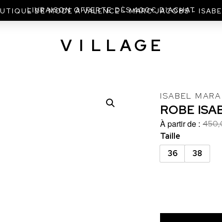
UTIQUE DE MODE À VALENCE - MARC JACOBS - ISAB
V
I
L
L
A
G
E
ISABEL MARA
ROBE
ISA
À partir de :
450,
Taille
36
38