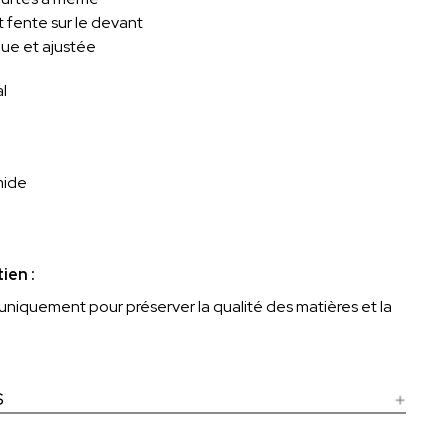
 et fente sur le devant
ue et ajustée
l
mide
ien :
niquement pour préserver la qualité des matières et la
S