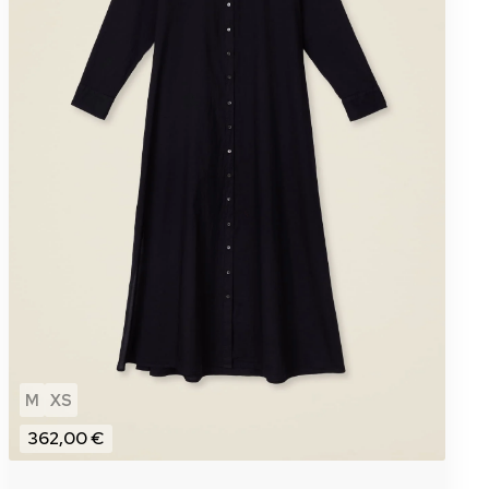
M
XS
362,00 €