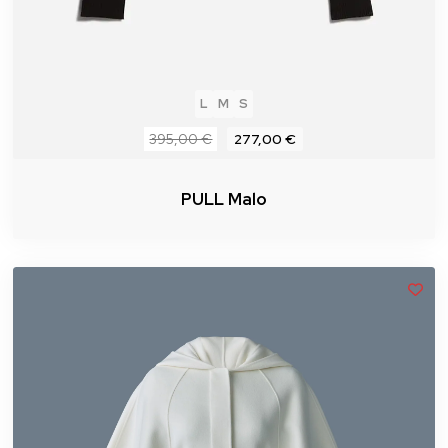
L
M
S
395,00 €
277,00 €
PULL Malo