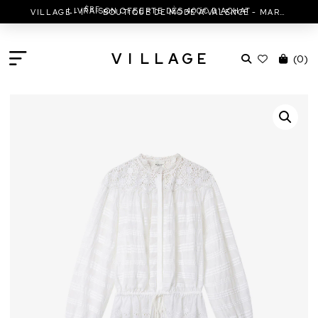
ÈRE
LIVRAISON OFFERTE DÈS 400€ D'ACHAT
VILLAGE - 1
BOUTIQUE DE MODE À VALENCE - MARC JACOBS - ISABEL MARANT & MORE
V
I
L
L
A
G
E
(
0
)