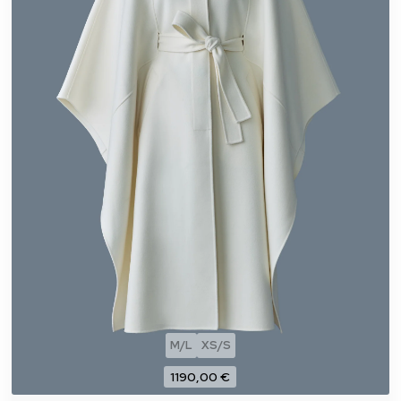
M/L
XS/S
1190,00 €