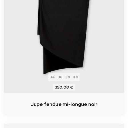
34
36
38
40
350,00 €
Jupe fendue mi-longue noir