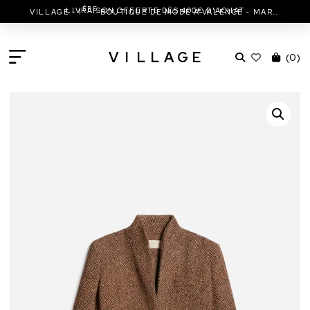
ÈRE
VILLAGE - 1
BOUTIQUE DE MODE À VALENCE - MARC JACOBS - ISABEL MARANT & MORE
V
I
L
L
A
G
E
(
0
)