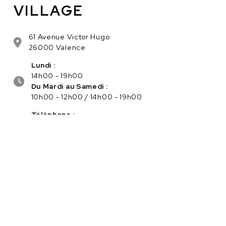
VILLAGE
61 Avenue Victor Hugo
26000 Valence
Lundi :
14h00 - 19h00
Du Mardi au Samedi :
10h00 - 12h00 / 14h00 - 19h00
Téléphone :
04.75.56.96.82
Service client :
Cliquez ici pour nous contacter
PAIEMENT SÉCURISÉ EN LIGNE
Navigation