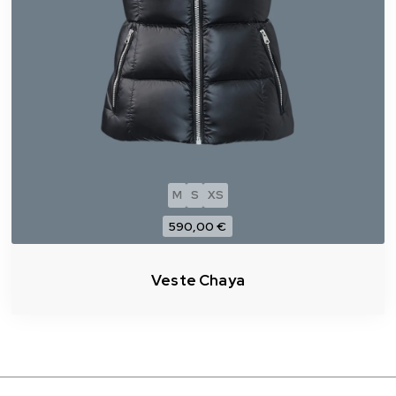
M
S
XS
590,00 €
Veste Chaya