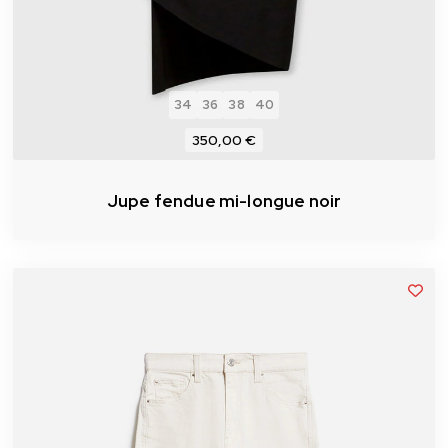
34
36
38
40
350,00 €
Jupe fendue mi-longue noir