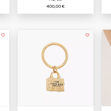
400,00 €
TU
36