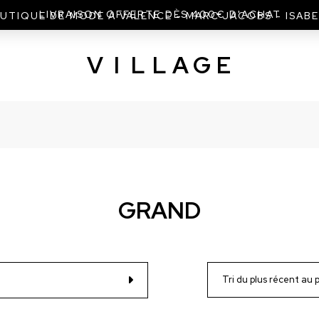
LIVRAISON OFFERTE DÈS 400€ D'ACHAT
UTIQUE DE MODE À VALENCE - MARC JACOBS - ISAB
V
I
L
L
A
G
E
GRAND