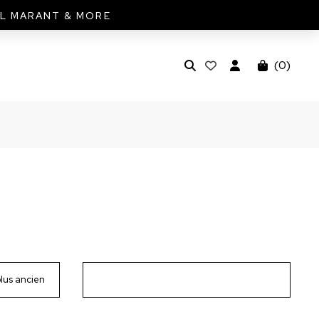
EL MARANT & MORE
(
0
)