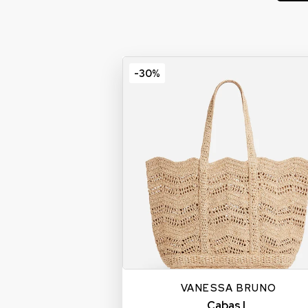
-30%
L
VANESSA BRUNO
Cabas L