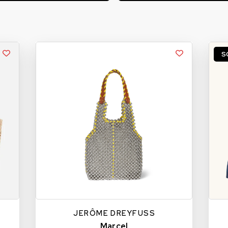
S
TU
JERÔME DREYFUSS
Marcel