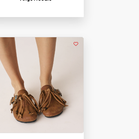
37
38
39
40